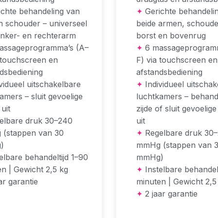
chte behandeling van
✦
Gerichte behandeli
n schouder – universeel
beide armen, schoude
inker- en rechterarm
borst en bovenrug
assageprogramma’s (A–
✦
6 massageprogramm
 touchscreen en
F) via touchscreen en
dsbediening
afstandsbediening
vidueel uitschakelbare
✦
Individueel uitschak
amers – sluit gevoelige
luchtkamers – behand
uit
zijde of sluit gevoelig
lbare druk 30–240
uit
(stappen van 30
✦
Regelbare druk 30
)
mmHg (stappen van 
elbare behandeltijd 1–90
mmHg)
n | Gewicht 2,5 kg
✦
Instelbare behandelt
ar garantie
minuten | Gewicht 2,5
✦
2 jaar garantie