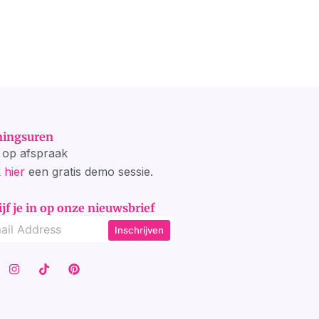
ingsuren
d op afspraak
k
hier
een gratis demo sessie.
ijf je in op onze nieuwsbrief
Inschrijven
I
T
P
n
i
i
s
k
n
t
t
t
a
o
e