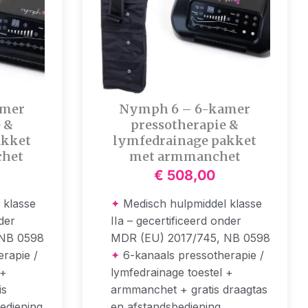
amer
Nymph 6 – 6-kamer
 &
pressotherapie &
akket
lymfedrainage pakket
chet
met armmanchet
€
508,00
 klasse
✦
Medisch hulpmiddel klasse
nder
IIa – gecertificeerd onder
 NB 0598
MDR (EU) 2017/745, NB 0598
rapie /
✦
6-kanaals pressotherapie /
 +
lymfedrainage toestel +
is
armmanchet + gratis draagtas
ediening
en afstandsbediening