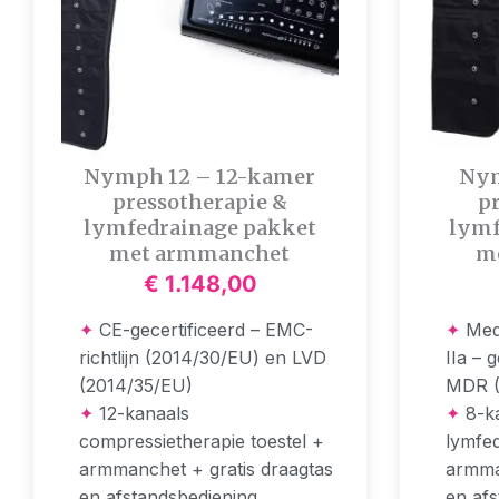
Nymph 12 – 12-kamer
Nym
pressotherapie &
p
lymfedrainage pakket
lymf
met armmanchet
m
€
1.148,00
✦
CE-gecertificeerd – EMC-
✦
Medi
richtlijn (2014/30/EU) en LVD
IIa – 
(2014/35/EU)
MDR (
✦
12-kanaals
✦
8-ka
compressietherapie toestel +
lymfed
armmanchet + gratis draagtas
armma
en afstandsbediening
en afs