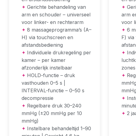
✦
Gerichte behandeling van
✦
Geri
arm en schouder – universeel
arm e
voor linker- en rechterarm
voor l
✦
8 massageprogramma’s (A–
✦
6 m
H) via touchscreen en
F) via
afstandsbediening
afstan
✦
Individuele drukregeling per
✦
Indi
kamer – per kamer
luchtk
afzonderlijk instelbaar
zones 
✦
HOLD-functie – druk
✦
Rege
vasthouden 0–5 s |
mmHg 
INTERVAL-functie – 0–50 s
mmHg
decompressie
✦
Inst
✦
Regelbare druk 30–240
minute
mmHg (±20 mmHg per 10
✦
2 ja
mmHg)
✦
Instelbare behandeltijd 1–90