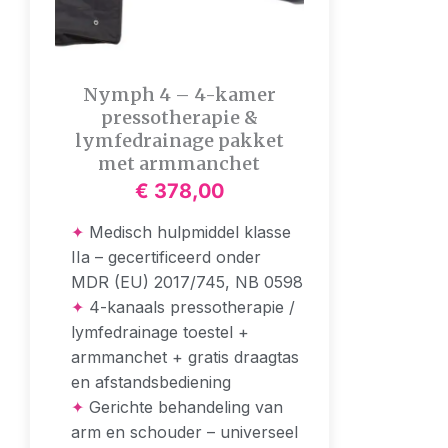
Nymph 4 – 4-kamer
pressotherapie &
lymfedrainage pakket
met armmanchet
€
378,00
✦
Medisch hulpmiddel klasse
IIa – gecertificeerd onder
MDR (EU) 2017/745, NB 0598
✦
4-kanaals pressotherapie /
lymfedrainage toestel +
armmanchet + gratis draagtas
en afstandsbediening
✦
Gerichte behandeling van
arm en schouder – universeel