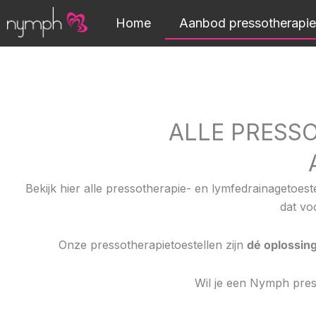
Spring
Home
Aanbod pressotherapi
naar
de
inhoud
ALLE PRESS
Bekijk hier alle pressotherapie- en lymfedrainagetoe
dat v
Onze pressotherapietoestellen zijn
dé oplossing
Wil je een Nymph pres