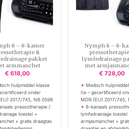
ph 8 – 8-kamer
Nymph 8 – 8-k
ressotherapie &
pressotherapie
edrainage pakket
lymfedrainage p
et armmanchet
met armjasman
€
618,00
€
728,00
sch hulpmiddel klasse
✦
Medisch hulpmiddel
gecertificeerd onder
IIa – gecertificeerd o
EU) 2017/745, NB 0598
MDR (EU) 2017/745,
naals pressotherapie /
✦
8-kanaals pressothe
rainage toestel +
lymfedrainage toestel
nchet + gratis draagtas
armjasmanchet + grat
tandsbediening
draagtas en afstandsb