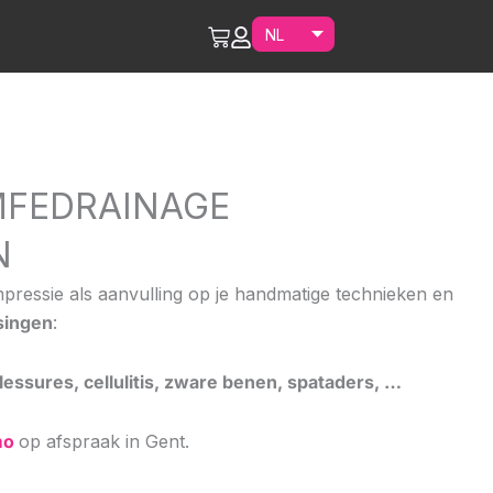
Cart
MFEDRAINAGE
N
pressie als aanvulling op je handmatige technieken en
singen
:
ssures, cellulitis, zware benen, spataders, …
mo
op afspraak in Gent.