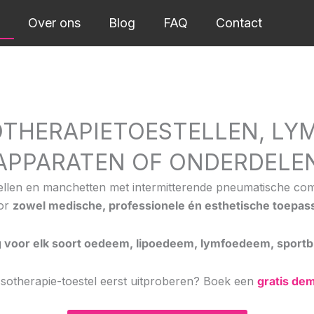
e
Over ons
Blog
FAQ
Contact
OTHERAPIETOESTELLEN, LY
APPARATEN OF ONDERDELE
stellen en manchetten met intermitterende pneumatische com
oor
zowel medische, professionele én esthetische toepas
 voor elk soort oedeem, lipoedeem, lymfoedeem, sportble
sotherapie-toestel eerst uitproberen? Boek een
gratis de