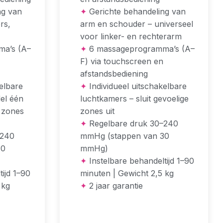
ng van
✦
Gerichte behandeling van
rs,
arm en schouder – universeel
voor linker- en rechterarm
a’s (A–
✦
6 massageprogramma’s (A–
F) via touchscreen en
afstandsbediening
elbare
✦
Individueel uitschakelbare
el één
luchtkamers – sluit gevoelige
e zones
zones uit
✦
Regelbare druk 30–240
–240
mmHg (stappen van 30
30
mmHg)
✦
Instelbare behandeltijd 1–90
ijd 1–90
minuten | Gewicht 2,5 kg
 kg
✦
2 jaar garantie