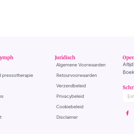
Nymph
Juridisch
Open
Altij
Algemene Voorwaarden
Boe
 pressotherapie
Retourvoorwaarden
Verzendbeleid
Schr
ns
Privacybeleid
Cookiebeleid
F
a
t
Disclaimer
c
e
b