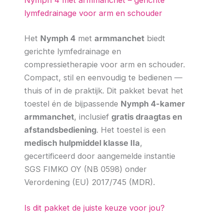
Nymph 4 met armmanchet – gerichte
lymfedrainage voor arm en schouder
Het
Nymph 4
met
armmanchet
biedt
gerichte lymfedrainage en
compressietherapie voor arm en schouder.
Compact, stil en eenvoudig te bedienen —
thuis of in de praktijk. Dit pakket bevat het
toestel én de bijpassende
Nymph 4-kamer
armmanchet
, inclusief
gratis draagtas en
afstandsbediening
. Het toestel is een
medisch hulpmiddel klasse IIa
,
gecertificeerd door aangemelde instantie
SGS FIMKO OY (NB 0598) onder
Verordening (EU) 2017/745 (MDR).
Is dit pakket de juiste keuze voor jou?