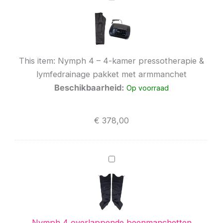
4
–
4-
kamer
pressotherapie
&
This item:
Nymph 4 – 4-kamer pressotherapie &
lymfedrainage
lymfedrainage pakket met armmanchet
pakket
met
Beschikbaarheid:
Op voorraad
armmanchet
€
378,00
Nymph
4
overlappende
beenmanchetten
Nymph 4 overlappende beenmanchetten