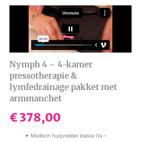
Nymph 4 – 4-kamer
pressotherapie &
lymfedrainage pakket met
armmanchet
€
378,00
✦
Medisch hulpmiddel klasse IIa –