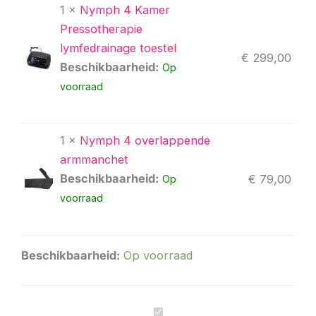
1 ×
Nymph 4 Kamer
4
4
4
uitbreiding
uitbreiding
–
overlappende
buikmanchet
buikmanchet
beenmanchetten
Pressotherapie
4-
beenmanchetten
aantal
aantal
aantal
lymfedrainage toestel
kamer
aantal
€
299,00
Beschikbaarheid:
Op
pressotherapie
&
voorraad
lymfedrainage
pakket
met
1 ×
Nymph 4 overlappende
armmanchet
aantal
armmanchet
Beschikbaarheid:
€
79,00
Op
voorraad
Beschikbaarheid:
Op voorraad
Nymph