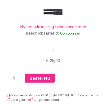
uitbreiding
beenmanchetten
Nymph uitbreiding beenmanchetten
Beschikbaarheid:
Op voorraad
€
25,00
Bestel Nu
Gratis verzending v.a. €250 (BE/NL/DE/FR/LU)
14 dagen retour
2 jaar garantie
CE-gecertificeerd