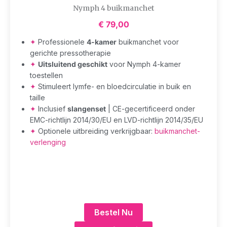
Nymph 4 buikmanchet
€
79,00
✦
Professionele
4-kamer
buikmanchet voor
gerichte pressotherapie
✦
Uitsluitend geschikt
voor Nymph 4-kamer
toestellen
✦
Stimuleert lymfe- en bloedcirculatie in buik en
taille
✦
Inclusief
slangenset
| CE-gecertificeerd onder
EMC-richtlijn 2014/30/EU en LVD-richtlijn 2014/35/EU
✦
Optionele uitbreiding verkrijgbaar:
buikmanchet-
verlenging
Bestel Nu