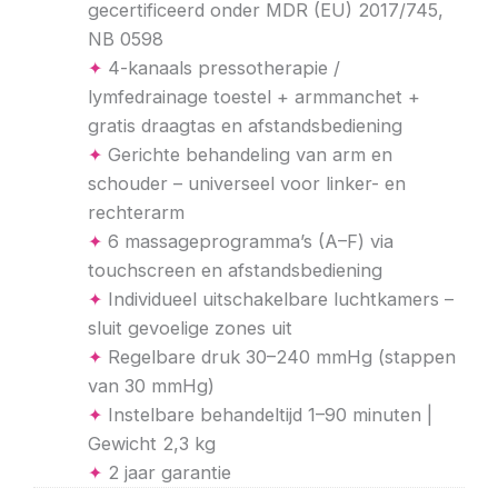
gecertificeerd onder MDR (EU) 2017/745,
NB 0598
✦
4-kanaals pressotherapie /
lymfedrainage toestel + armmanchet +
gratis draagtas en afstandsbediening
✦
Gerichte behandeling van arm en
schouder – universeel voor linker- en
rechterarm
✦
6 massageprogramma’s (A–F) via
touchscreen en afstandsbediening
✦
Individueel uitschakelbare luchtkamers –
sluit gevoelige zones uit
✦
Regelbare druk 30–240 mmHg (stappen
van 30 mmHg)
✦
Instelbare behandeltijd 1–90 minuten |
Gewicht 2,3 kg
✦
2 jaar garantie
Nymph
Nymph
Nymph
Nymph
Nymph