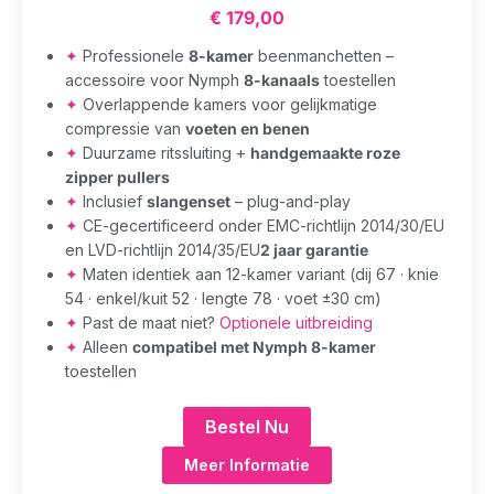
€
179,00
✦
Professionele
8-kamer
beenmanchetten –
accessoire voor Nymph
8-kanaals
toestellen
✦
Overlappende kamers voor gelijkmatige
compressie van
voeten en benen
✦
Duurzame ritssluiting +
handgemaakte roze
zipper pullers
✦
Inclusief
slangenset
– plug-and-play
✦
CE-gecertificeerd onder EMC-richtlijn 2014/30/EU
en LVD-richtlijn 2014/35/EU
2 jaar garantie
✦
Maten identiek aan 12-kamer variant (dij 67 · knie
54 · enkel/kuit 52 · lengte 78 · voet ±30 cm)
✦
Past de maat niet?
Optionele uitbreiding
✦
Alleen
compatibel met Nymph 8-kamer
toestellen
Bestel Nu
Meer Informatie