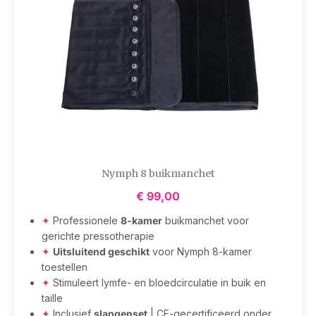
Nymph 8 buikmanchet
€
99,00
✦
Professionele
8-kamer
buikmanchet voor
gerichte pressotherapie
✦
Uitsluitend geschikt
voor Nymph 8-kamer
toestellen
✦
Stimuleert lymfe- en bloedcirculatie in buik en
taille
✦
Inclusief
slangenset
| CE-gecertificeerd onder