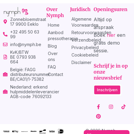
Over
Juridisch
Openingsuren
Nymph
Algemene
Altijd op
Zonnebloemstraat
17 9900 Eeklo
Home
Voorwaarden
afspraak
+32 495 50 63
Aanbod
Retourvoorwaarden
Boek
hier
een
99
pressotherapie
Verzendbeleid
gratis demo
info@nymph.be
Blog
Privacybeleid
sessie.
KvK/BTW
Over
Cookiebeleid
BE 0793 938
ons
664
Disclaimer
Schrijf je in op
FAQ
België: FAGG
onze
distributeursnummer:
Contact
nieuwsbrief
BE/CA01/1-75382
Nederland: erkend
Inschrijven
hulpmiddelenleverancier
AGB-code 76092133
F
P
I
T
a
i
n
i
c
n
s
k
e
t
t
t
b
e
a
o
o
r
g
k
© 2026 Nymph
o
e
r