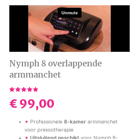
Nymph 8 overlappende
armmanchet
Beoordeling
5
€
99,00
4.60
op 5
gebaseerd
op
klantbeoordelingen
✦
Professionele
8-kamer
armmanchet
voor pressotherapie
✦
Uitsluitend geschikt
voor Nymph 8-