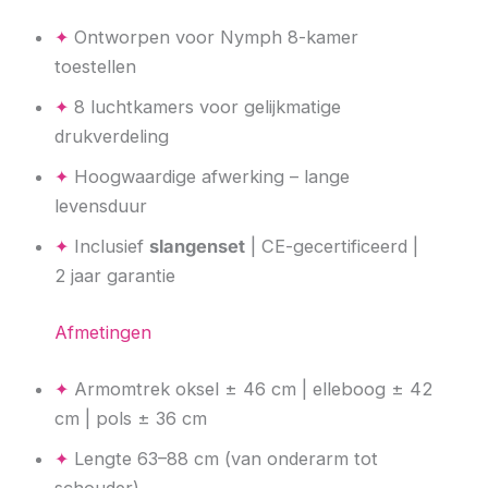
✦
Ontworpen voor Nymph 8-kamer
toestellen
✦
8 luchtkamers voor gelijkmatige
drukverdeling
✦
Hoogwaardige afwerking – lange
levensduur
✦
Inclusief
slangenset
| CE-gecertificeerd |
2 jaar garantie
Afmetingen
✦
Armomtrek oksel ± 46 cm | elleboog ± 42
cm | pols ± 36 cm
✦
Lengte 63–88 cm (van onderarm tot
schouder)