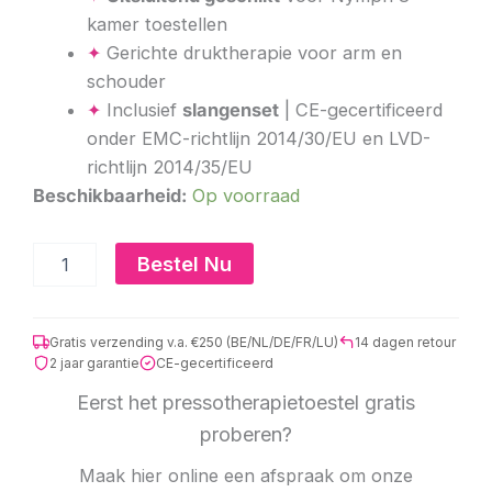
kamer toestellen
✦
Gerichte druktherapie voor arm en
schouder
✦
Inclusief
slangenset
| CE-gecertificeerd
onder EMC-richtlijn 2014/30/EU en LVD-
richtlijn 2014/35/EU
Nymph
Beschikbaarheid:
Op voorraad
8
overlappende
armmanchet
Bestel Nu
aantal
Gratis verzending v.a. €250 (BE/NL/DE/FR/LU)
14 dagen retour
2 jaar garantie
CE-gecertificeerd
Eerst het pressotherapietoestel gratis
proberen?
Maak hier online een afspraak om onze