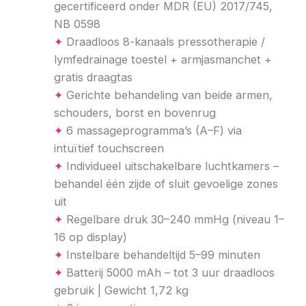
gecertificeerd onder MDR (EU) 2017/745,
NB 0598
✦
Draadloos 8-kanaals pressotherapie /
lymfedrainage toestel + armjasmanchet +
gratis draagtas
✦
Gerichte behandeling van beide armen,
schouders, borst en bovenrug
✦
6 massageprogramma’s (A–F) via
intuïtief touchscreen
✦
Individueel uitschakelbare luchtkamers –
behandel één zijde of sluit gevoelige zones
uit
✦
Regelbare druk 30–240 mmHg (niveau 1–
16 op display)
✦
Instelbare behandeltijd 5–99 minuten
✦
Batterij 5000 mAh – tot 3 uur draadloos
gebruik | Gewicht 1,72 kg