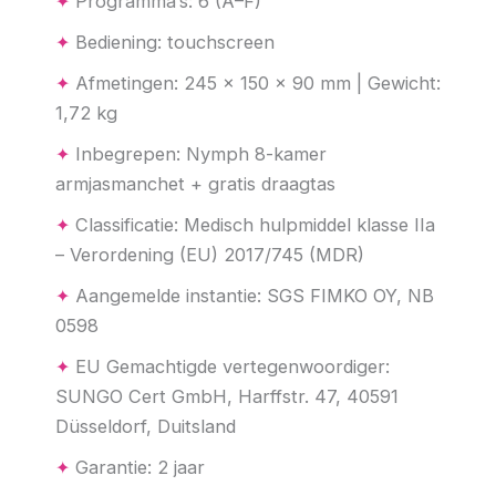
✦
Programma’s: 6 (A–F)
✦
Bediening: touchscreen
✦
Afmetingen: 245 × 150 × 90 mm | Gewicht:
1,72 kg
✦
Inbegrepen: Nymph 8-kamer
armjasmanchet + gratis draagtas
✦
Classificatie: Medisch hulpmiddel klasse IIa
– Verordening (EU) 2017/745 (MDR)
✦
Aangemelde instantie: SGS FIMKO OY, NB
0598
✦
EU Gemachtigde vertegenwoordiger:
SUNGO Cert GmbH, Harffstr. 47, 40591
Düsseldorf, Duitsland
✦
Garantie: 2 jaar