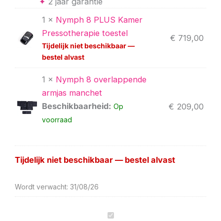
✦
2 jaar garantie
Nymph
Nymph
Nymph
Nymph
Nymph
Nymph
Nymph
1 ×
Nymph 8 PLUS Kamer
8
8
8
8
uitbreiding
uitbreiding
uitbreiding
PLUS
overlappende
overlappende
buikmanchet
buikmanchet
beenmanchetten
broekmanchette
Pressotherapie toestel
€
719,00
–
broekmanchet
beenmanchetten
aantal
aantal
aantal
aantal
Tijdelijk niet beschikbaar —
8-
aantal
aantal
bestel alvast
kamer
draadloos
1 ×
Nymph 8 overlappende
pressotherapie
&
armjas manchet
lymfedrainage
Beschikbaarheid:
€
209,00
Op
pakket
voorraad
met
armjasmanchet
aantal
Tijdelijk niet beschikbaar — bestel alvast
Wordt verwacht: 31/08/26
Nymph