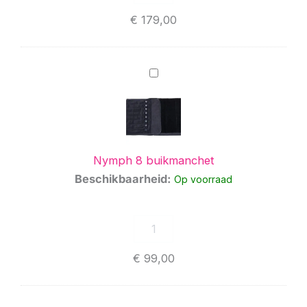
€
179,00
Nymph
8
buikmanchet
Nymph 8 buikmanchet
Beschikbaarheid:
Op voorraad
€
99,00