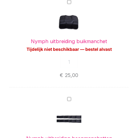
Nymph
uitbreiding
buikmanchet
Nymph uitbreiding buikmanchet
Tijdelijk niet beschikbaar — bestel alvast
€
25,00
Nymph
uitbreiding
beenmanchetten