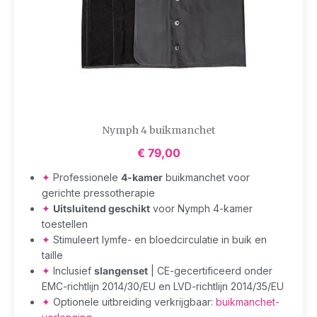
Nymph 4 buikmanchet
€
79,00
✦
Professionele
4-kamer
buikmanchet voor
gerichte pressotherapie
✦
Uitsluitend geschikt
voor Nymph 4-kamer
toestellen
✦
Stimuleert lymfe- en bloedcirculatie in buik en
taille
✦
Inclusief
slangenset
| CE-gecertificeerd onder
EMC-richtlijn 2014/30/EU en LVD-richtlijn 2014/35/EU
✦
Optionele uitbreiding verkrijgbaar:
buikmanchet-