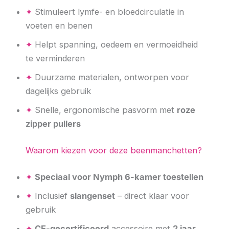
✦
Stimuleert lymfe- en bloedcirculatie in
voeten en benen
✦
Helpt spanning, oedeem en vermoeidheid
te verminderen
✦
Duurzame materialen, ontworpen voor
dagelijks gebruik
✦
Snelle, ergonomische pasvorm met
roze
zipper pullers
Waarom kiezen voor deze beenmanchetten?
✦
Speciaal voor Nymph 6-kamer toestellen
✦
Inclusief
slangenset
– direct klaar voor
gebruik
✦
CE-gecertificeerd
accessoire met
2 jaar