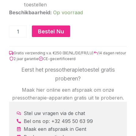
toestellen
Nymph
Beschikbaarheid:
Op voorraad
6
overlappende
beenmanchetten
Bestel Nu
aantal
Gratis verzending v.a. €250 (BE/NL/DE/FR/LU)
14 dagen retour
2 jaar garantie
CE-gecertificeerd
Eerst het pressotherapietoestel gratis
proberen?
Maak hier online een afspraak om onze
pressotherapie-apparaten gratis uit te proberen.
Stel uw vragen via de chat
Bel ons op: +32 495 50 63 99
Maak een afspraak in
Gent