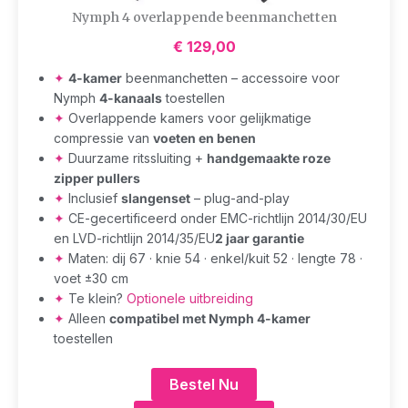
Nymph 4 overlappende beenmanchetten
€
129,00
✦
4-kamer
beenmanchetten – accessoire voor
Nymph
4-kanaals
toestellen
✦
Overlappende kamers voor gelijkmatige
compressie van
voeten en benen
✦
Duurzame ritssluiting +
handgemaakte roze
zipper pullers
✦
Inclusief
slangenset
– plug-and-play
✦
CE-gecertificeerd onder EMC-richtlijn 2014/30/EU
en LVD-richtlijn 2014/35/EU
2 jaar garantie
✦
Maten: dij 67 · knie 54 · enkel/kuit 52 · lengte 78 ·
voet ±30 cm
✦
Te klein?
Optionele uitbreiding
✦
Alleen
compatibel met Nymph 4-kamer
toestellen
Bestel Nu