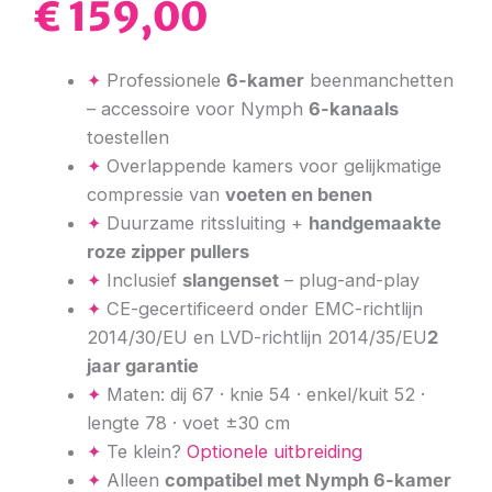
€
159,00
5.00
op 5
gebaseerd
op
klantbeoordeling
✦
Professionele
6-kamer
beenmanchetten
– accessoire voor Nymph
6-kanaals
toestellen
✦
Overlappende kamers voor gelijkmatige
compressie van
voeten en benen
✦
Duurzame ritssluiting +
handgemaakte
roze zipper pullers
✦
Inclusief
slangenset
– plug-and-play
✦
CE-gecertificeerd onder EMC-richtlijn
2014/30/EU en LVD-richtlijn 2014/35/EU
2
jaar garantie
✦
Maten: dij 67 · knie 54 · enkel/kuit 52 ·
lengte 78 · voet ±30 cm
✦
Te klein?
Optionele uitbreiding
✦
Alleen
compatibel met Nymph 6-kamer