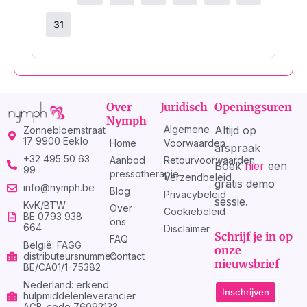
31
Over
Juridisch
Openingsuren
Nymph
Algemene
Altijd op
Zonnebloemstraat
17 9900 Eeklo
Home
Voorwaarden
afspraak
+32 495 50 63
Aanbod
Retourvoorwaarden
Boek
hier
een
99
pressotherapie
Verzendbeleid
gratis demo
info@nymph.be
Blog
Privacybeleid
sessie.
KvK/BTW
Over
Cookiebeleid
BE 0793 938
ons
664
Disclaimer
Schrijf je in op
FAQ
België: FAGG
onze
distributeursnummer:
Contact
nieuwsbrief
BE/CA01/1-75382
Nederland: erkend
Inschrijven
hulpmiddelenleverancier
AGB-code 76092133