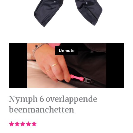
Nymph 6 overlappende
beenmanchetten
Beoordeling
1