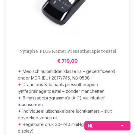
Nymph 8 PLUS Kamer Pressotherapie toestel
€
719,00
✦
Medisch hulpmiddel klasse IIa – gecertificeerd
onder MDR (EU) 2017/745, NB 0598
✦
Draadloos 8-kanaals pressotherapie /
lymfedrainage toestel – zonder manchetten
✦
6 massageprogramma’s (A–F) via intuïtief
touchscreen
✦
Individueel uitschakelbare luchtkamers – sluit
gevoelige zones uit
✦
Regelbare druk 30–240 mmHg (niveau 1–16 op
display)