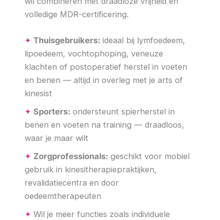
wil combineren met draadloze vrijheid en
volledige MDR-certificering.
✦
Thuisgebruikers:
ideaal bij lymfoedeem,
lipoedeem, vochtophoping, veneuze
klachten of postoperatief herstel in voeten
en benen — altijd in overleg met je arts of
kinesist
✦
Sporters:
ondersteunt spierherstel in
benen en voeten na training — draadloos,
waar je maar wilt
✦
Zorgprofessionals:
geschikt voor mobiel
gebruik in kinesitherapiepraktijken,
revalidatiecentra en door
oedeemtherapeuten
✦
Wil je meer functies zoals individuele