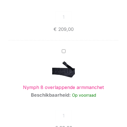
€
209,00
Nymph
8
overlappende
armmanchet
Nymph 8 overlappende armmanchet
Beschikbaarheid:
Op voorraad