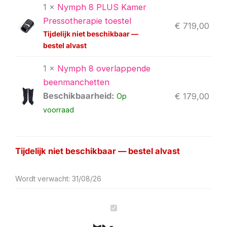
1 ×
Nymph 8 PLUS Kamer
8
8
8
8
uitbreiding
uitbreiding
PLUS
overlappende
overlappende
buikmanchet
buikmanchet
beenmanchetten
Pressotherapie toestel
€
719,00
–
armjas
armmanchet
aantal
aantal
aantal
Tijdelijk niet beschikbaar —
8-
manchet
aantal
bestel alvast
kamer
aantal
draadloos
1 ×
Nymph 8 overlappende
pressotherapie
&
beenmanchetten
lymfedrainage
Beschikbaarheid:
€
179,00
Op
pakket
voorraad
met
beenmanchetten
aantal
Tijdelijk niet beschikbaar — bestel alvast
Wordt verwacht: 31/08/26
Nymph
8
PLUS