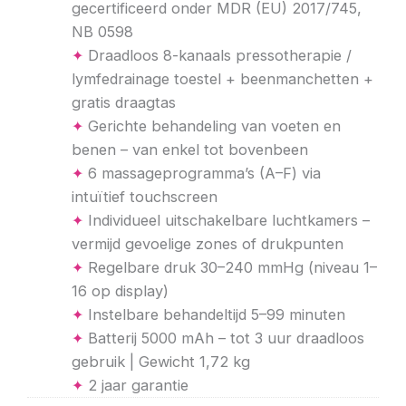
gecertificeerd onder MDR (EU) 2017/745,
NB 0598
✦
Draadloos 8-kanaals pressotherapie /
lymfedrainage toestel + beenmanchetten +
gratis draagtas
✦
Gerichte behandeling van voeten en
benen – van enkel tot bovenbeen
✦
6 massageprogramma’s (A–F) via
intuïtief touchscreen
✦
Individueel uitschakelbare luchtkamers –
vermijd gevoelige zones of drukpunten
✦
Regelbare druk 30–240 mmHg (niveau 1–
16 op display)
✦
Instelbare behandeltijd 5–99 minuten
✦
Batterij 5000 mAh – tot 3 uur draadloos
gebruik | Gewicht 1,72 kg
✦
2 jaar garantie
Nymph
Nymph
Nymph
Nymph
Nymph
Nymph