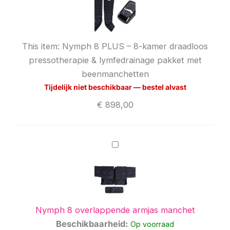
–
8-
kamer
draadloos
This item:
Nymph 8 PLUS – 8-kamer draadloos
pressotherapie
pressotherapie & lymfedrainage pakket met
&
lymfedrainage
beenmanchetten
pakket
Tijdelijk niet beschikbaar — bestel alvast
met
beenmanchetten
€
898,00
Nymph
8
overlappende
armjas
manchet
Nymph 8 overlappende armjas manchet
Beschikbaarheid:
Op voorraad