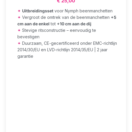
€
25,00
✦
Uitbreidingsset
voor Nymph beenmanchetten
✦
Vergroot de omtrek van de beenmanchetten
+5
cm aan de enkel
tot
+10 cm aan de dij
✦
Stevige ritsconstructie – eenvoudig te
bevestigen
✦
Duurzaam, CE-gecertificeerd onder EMC-richtlijn
2014/30/EU en LVD-richtlijn 2014/35/EU | 2 jaar
garantie