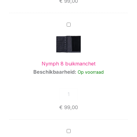
€
99,00
Nymph
8
buikmanchet
Nymph 8 buikmanchet
Beschikbaarheid:
Op voorraad
€
99,00
Nymph
uitbreiding