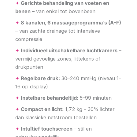
✦
Gerichte behandeling van voeten en
benen
– van enkel tot bovenbeen
✦
8 kanalen, 6 massageprogramma’s (A–F)
– van zachte drainage tot intensieve
compressie
✦
Individueel uitschakelbare luchtkamers
–
vermijd gevoelige zones, littekens of
drukpunten
✦
Regelbare druk:
30–240 mmHg (niveau 1–
16 op display)
✦
Instelbare behandeltijd:
5–99 minuten
✦
Compact en licht:
1,72 kg – 30% lichter
dan klassieke netstroom toestellen
✦
Intuïtief touchscreen
– stil en
gebruiksvriendelijk