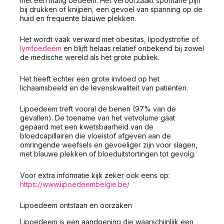
met een matig oedeem. Het veroorzaakt spontane pijn
bij drukken of knijpen, een gevoel van spanning op de
huid en frequente blauwe plekken.
Het wordt vaak verward met obesitas, lipodystrofie of
lymfoedeem
en blijft helaas relatief onbekend bij zowel
de medische wereld als het grote publiek.
Het heeft echter een grote invloed op het
lichaamsbeeld en de levenskwaliteit van patiënten.
Lipoedeem treft vooral de benen (97% van de
gevallen). De toename van het vetvolume gaat
gepaard met een kwetsbaarheid van de
bloedcapillairen die vloeistof afgeven aan de
omringende weefsels en gevoeliger zijn voor slagen,
met blauwe plekken of bloeduitstortingen tot gevolg.
Voor extra informatie kijk zeker ook eens op:
https://www.lipoedeembelgie.be/
Lipoedeem ontstaan en oorzaken
Lipoedeem is een aandoening die waarschijnlijk een