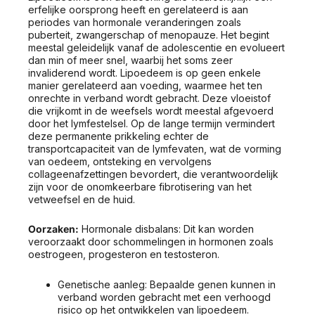
erfelijke oorsprong heeft en gerelateerd is aan
periodes van hormonale veranderingen zoals
puberteit, zwangerschap of menopauze. Het begint
meestal geleidelijk vanaf de adolescentie en evolueert
dan min of meer snel, waarbij het soms zeer
invaliderend wordt. Lipoedeem is op geen enkele
manier gerelateerd aan voeding, waarmee het ten
onrechte in verband wordt gebracht. Deze vloeistof
die vrijkomt in de weefsels wordt meestal afgevoerd
door het lymfestelsel. Op de lange termijn vermindert
deze permanente prikkeling echter de
transportcapaciteit van de lymfevaten, wat de vorming
van oedeem, ontsteking en vervolgens
collageenafzettingen bevordert, die verantwoordelijk
zijn voor de onomkeerbare fibrotisering van het
vetweefsel en de huid.
Oorzaken:
Hormonale disbalans: Dit kan worden
veroorzaakt door schommelingen in hormonen zoals
oestrogeen, progesteron en testosteron.
Genetische aanleg: Bepaalde genen kunnen in
verband worden gebracht met een verhoogd
risico op het ontwikkelen van lipoedeem.