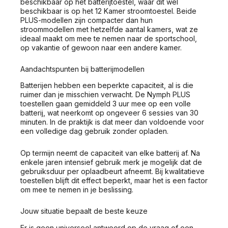
beschikbaar op het batterijtoestel, waar dit wel
beschikbaar is op het 12 Kamer stroomtoestel. Beide
PLUS-modellen zijn compacter dan hun
stroommodellen met hetzelfde aantal kamers, wat ze
ideaal maakt om mee te nemen naar de sportschool,
op vakantie of gewoon naar een andere kamer.
Aandachtspunten bij batterijmodellen
Batterijen hebben een beperkte capaciteit, al is die
ruimer dan je misschien verwacht. De Nymph PLUS
toestellen gaan gemiddeld 3 uur mee op een volle
batterij, wat neerkomt op ongeveer 6 sessies van 30
minuten. In de praktijk is dat meer dan voldoende voor
een volledige dag gebruik zonder opladen.
Op termijn neemt de capaciteit van elke batterij af. Na
enkele jaren intensief gebruik merk je mogelijk dat de
gebruiksduur per oplaadbeurt afneemt. Bij kwalitatieve
toestellen blijft dit effect beperkt, maar het is een factor
om mee te nemen in je beslissing.
Jouw situatie bepaalt de beste keuze
Er is geen universeel antwoord op de vraag of een