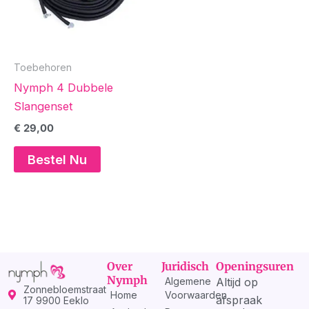
Toebehoren
Nymph 4 Dubbele
Slangenset
€
29,00
Bestel Nu
Over
Juridisch
Openingsuren
Nymph
Algemene
Altijd op
Zonnebloemstraat
Home
Voorwaarden
afspraak
17 9900 Eeklo