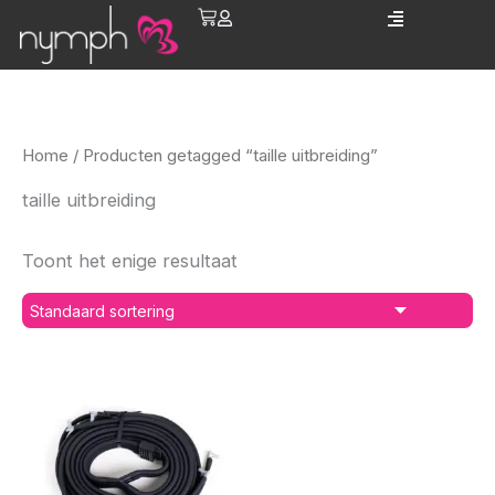
Spring
Cart
naar
de
inhoud
Home
/ Producten getagged “taille uitbreiding”
taille uitbreiding
Toont het enige resultaat